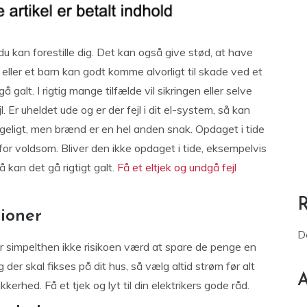
u kan forestille dig. Det kan også give stød, at have
, eller et barn kan godt komme alvorligt til skade ved et
å galt. I rigtig mange tilfælde vil sikringen eller selve
jl. Er uheldet ude og er der fejl i dit el-system, så kan
ageligt, men brænd er en hel anden snak. Opdaget i tide
for voldsom. Bliver den ikke opdaget i tide, eksempelvis
 kan det gå rigtigt galt.
Få et eltjek og undgå fejl
tioner
D
 er simpelthen ikke risikoen værd at spare de penge en
g der skal fikses på dit hus, så vælg altid strøm før alt
A
kerhed. Få et tjek og lyt til din elektrikers gode råd.