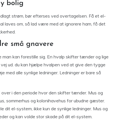
ny bolig
dlagt strøm, bør efterses ved overtagelsen. Få et el-
 skal laves om, så lad være med at ignorere ham, få det
kkerhed.
dre små gnavere
 man kan forestille sig. En hvalp skifter tænder og lige
 vej ud. du kan hjælpe hvalpen ved at give den tygge
øje med alle synlige ledninger. Ledninger er bare så
d over i den periode hvor den skifter tænder. Mus og
 hus, sommerhus og kolonihavehus for ubudne gæster.
ele dit el-system, ikke kun de synlige ledninger. Mus og
der og kan volde stor skade på dit el-system.