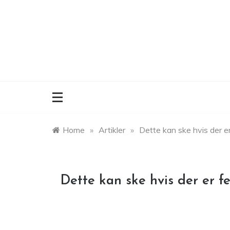
Skip
to
content
Home
»
Artikler
»
Dette kan ske hvis der er f
Dette kan ske hvis der er fej