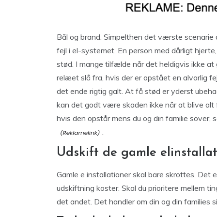
Bål og brand. Simpelthen det værste scenarie d
fejl i el-systemet. En person med dårligt hjerte
stød. I mange tilfælde når det heldigvis ikke at g
relæet slå fra, hvis der er opstået en alvorlig fe
det ende rigtig galt. At få stød er yderst ubeh
kan det godt være skaden ikke når at blive alt 
hvis den opstår mens du og din familie sover, så
.
Udskift de gamle elinstalla
Gamle e installationer skal bare skrottes. Det
udskiftning koster. Skal du prioritere mellem tin
det andet. Det handler om din og din families sik