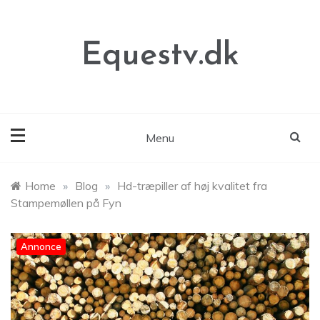
Skip
to
content
Equestv.dk
Menu
Home
»
Blog
»
Hd-træpiller af høj kvalitet fra
Stampemøllen på Fyn
Annonce