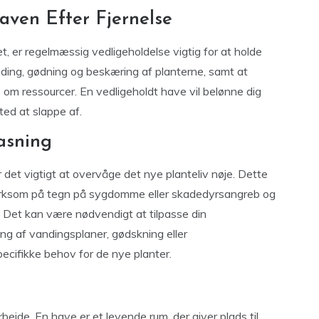
Haven Efter Fjernelse
et, er regelmæssig vedligeholdelse vigtig for at holde
nding, gødning og beskæring af planterne, samt at
e om ressourcer. En vedligeholdt have vil belønne dig
sted at slappe af.
asning
 det vigtigt at overvåge det nye planteliv nøje. Dette
pmærksom på tegn på sygdomme eller skadedyrsangreb og
. Det kan være nødvendigt at tilpasse din
ng af vandingsplaner, gødskning eller
cifikke behov for de nye planter.
arbejde. En have er et levende rum, der giver plads til