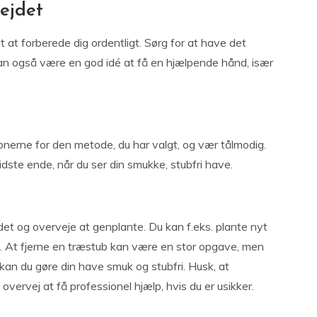
ejdet
 at forberede dig ordentligt. Sørg for at have det
an også være en god idé at få en hjælpende hånd, især
ktionerne for den metode, du har valgt, og vær tålmodig.
idste ende, når du ser din smukke, stubfri have.
det og overveje at genplante. Du kan f.eks. plante nyt
t. At fjerne en træstub kan være en stor opgave, men
an du gøre din have smuk og stubfri. Husk, at
g overvej at få professionel hjælp, hvis du er usikker.