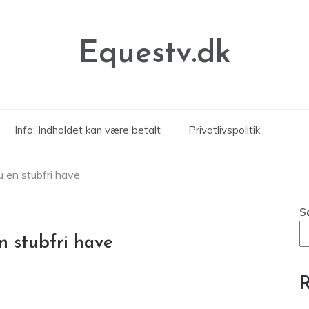
Equestv.dk
Info: Indholdet kan være betalt
Privatlivspolitik
du en stubfri have
S
en stubfri have
R