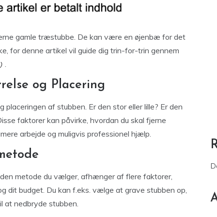
fjerne gamle træstubbe. De kan være en øjenbæ for det
e, for denne artikel vil guide dig trin-for-trin gennem
.
rrelse og Placering
laceringen af ​​stubben. Er den stor eller lille? Er den
Disse faktorer kan påvirke, hvordan du skal fjerne
mere arbejde og muligvis professionel hjælp.
smetode
D
g den metode du vælger, afhænger af flere faktorer,
og dit budget. Du kan f.eks. vælge at grave stubben op,
A
til at nedbryde stubben.