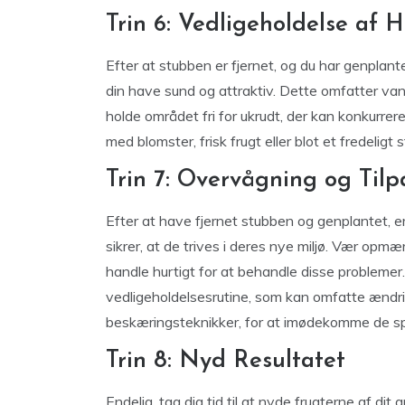
Trin 6: Vedligeholdelse af 
Efter at stubben er fjernet, og du har genplant
din have sund og attraktiv. Dette omfatter va
holde området fri for ukrudt, der kan konkurrer
med blomster, frisk frugt eller blot et fredeligt 
Trin 7: Overvågning og Tilp
Efter at have fjernet stubben og genplantet, er
sikrer, at de trives i deres nye miljø. Vær o
handle hurtigt for at behandle disse problemer
vedligeholdelsesrutine, som kan omfatte ændri
beskæringsteknikker, for at imødekomme de spe
Trin 8: Nyd Resultatet
Endelig, tag dig tid til at nyde frugterne af dit 